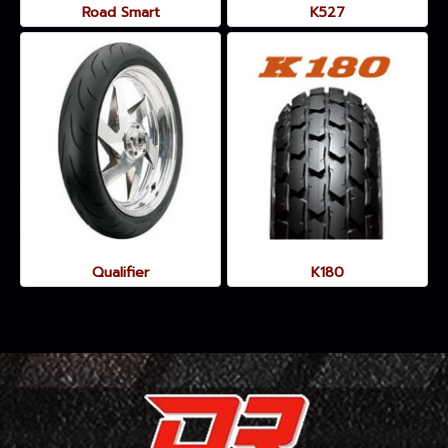
Road Smart
K527
Qualifier
K180