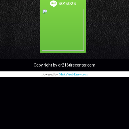
8018028
Copy right by dr216tirecenter.com
Powered by
MakeWebEasy.com